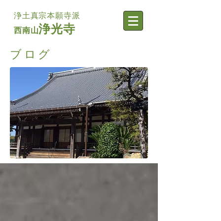
浄土真宗本願寺派
浄光寺
西南山
ブログ