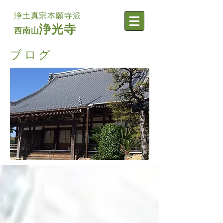
浄土真宗本願寺派
浄光寺
西南山
ブログ