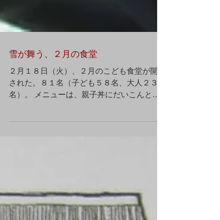
雪が舞う、２月の食堂
２月１８日（火）、２月のこども食堂が開催
された。８１名（子ども５８名、大人２３
名）。 メニューは、親子丼にだいこんと油
揚げの味噌汁そしてポテトサラダeｔｃ。 親
子丼は、注文を聞いてからたまごをとじる本
格的もの。 がんばり
ました。味抜群！...