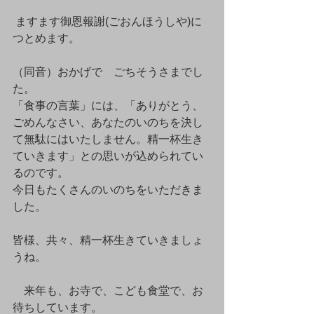
 ますます御恩報謝(ごおんほうしや)に
つとめます。
（同音）おかげで　ごちそうさまでし
た。
「食事の言葉」には、「ありがとう、
ごめんなさい、あなたのいのちを決し
て無駄にはいたしません。精一杯生き
ていきます」との思いが込められてい
るのです。
今日もたくさんのいのちをいただきま
した。
皆様、共々、精一杯生きていきましょ
うね。
　来年も、お寺で、こども食堂で、お
待ちしています。