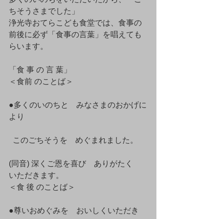
ちそうさまでした」
浄光寺おてらこども食堂では、食事の
前後に必ず「食事の言葉」を唱えても
らいます。
「食 事 の 言 葉」　
＜食前 のことば＞
●多くのいのちと　みなさまのおかげに
より
  このごちそうを　めぐまれました。
(同音) 深くご恩を喜び　ありがたく　
いただきます。
＜食 後 のことば＞
●尊いおめぐみを　おいしくいただき