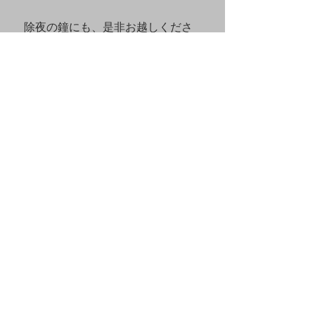
　除夜の鐘にも、是非お越しくださ
い。（３１日、午後１１時半より）
おてらこども食堂
コメント
コメントを追加…
アーカイブ