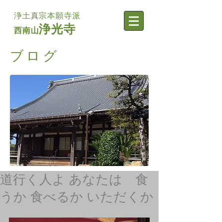
浄土真宗本願寺派
浄光寺
西南山
​ブログ
道行く人よ あなたは 食
うか 食べるか いただくか