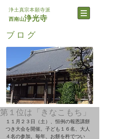
浄土真宗本願寺派
浄光寺
西南山
​ブログ
第１位は「きなこもち」
１１月２３日（土）、恒例の報恩講餅
つき大会を開催。子ども１６名、大人
４名の参加。毎年、お餅を杵でつい