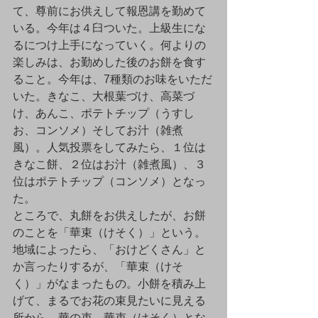
て、尊前にお供えして報恩講を勤めて
いる。今年は４臼ついた。上級生にな
るにつけ上手になっていく。何よりの
楽しみは、お勤めした後のお餅を食す
ること。今年は、7種類のお味をいただ
いた。きなこ、大根葉づけ、高菜づ
け、あんこ、ポテトチップ（うすし
お、コンソメ）そしてお汁（雑煮
風）。人気投票をしてみたら、１位は
きなこ餅、２位はお汁（雑煮風）、３
位はポテトチップ（コンソメ）となっ
た。
ところで、丸餅をお供えしたが、お餅
のことを「華束（けそく）」という。
地域によったら、「おけどくさん」と
か言ったりするが、「華束（けそ
く）」がなまったもの。小餅を積み上
げて、まるでお花の束見たいに見える
所から、華の束→華束（けそく）とな