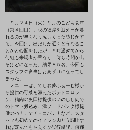
　９月２４日（火）９月のこども食堂
（第４回目）、秋の彼岸を迎え日が暮
れるのが早くなり涼しくった感じがす
る。今回は、出だしが遅くどうなるこ
とかと心配をしたが、６時過ぎてから
何組も来場者が重なり、待ち時間が出
るほどになった。結果８５名、今回も
スタッフの食事はおあずけになってし
まった。
　メニューは、てしお夢ふぁーむ様か
ら提供の野菜を添えたポテトコロッ
ケ、精肉の奥田様提供のいのしし肉で
のトマト煮込み、津フードバンク様提
供のバナナでチョコバナナなど。スタ
ッフも初めてのイノシシ肉どう調理す
れば喜んでもらえるか試行錯誤。何種