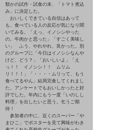
類かの試作・試食の末、「トマト煮込
み」に決定した。
　おいしくできている自信はあって
も、食べている人の反応が気になり聞
いてみる。「えっ、イノシシやった
の。牛肉かと思った」「すごく美味し
い」　ふう、やれやれ、良かった。別
のグループに「今日はイノシシなんや
けど、どう？」「おいしいよ」「え
っ！！　イノシシ！！　ムリム
リ！！！」「・・・・ムリって、もう
食べてるやん」結局完食してくれまし
た。アンケートでもおいしかったと好
評でした。年内にもう一度「いのしし
料理」を出したいと思う。乞うご期
待！
　参加者の中に、近くのスーパー「や
まひこ」でポスターを見て興味がわき
来てくれた高校生グループがあった