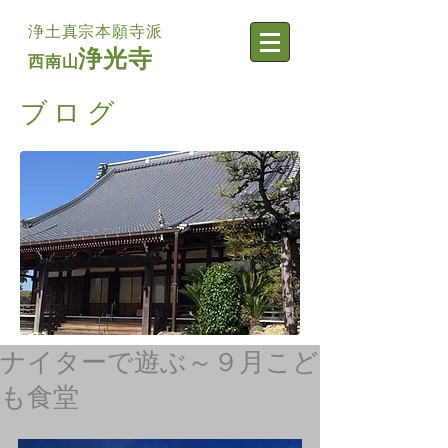
浄土真宗本願寺派
浄光寺
西南山
​ブログ
ナイターで遊ぶ～９月こど
も食堂