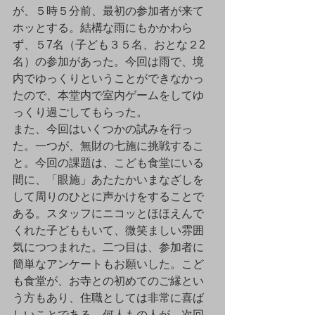
が、５時５分前、最初の参加者が来て
ホッとする。結構な雨にもかかわら
ず、５7名（子ども３５名、おとな２2
名）の参加があった。今回は雨で、境
内でゆっくりということができなかっ
たので、本堂内で室内ゲームをしてゆ
っくり過ごしてもらった。
また、今回はいくつかの試みを行っ
た。一つが、無財の七施に挑戦するこ
と。今回の課題は、こども食堂にいる
間に、「眼施」あたたかいまなざしを
して周りのひとに声かけをすることで
ある。スタッフにニコッとほほえんで
くれた子どももいて、微笑ましい雰囲
気につつまれた。二つ目は、参加者に
簡単なアンケートもお願いした。こど
も食堂が、お寺との初めてのご縁とい
う方もあり、住職としては非常に喜ば
しいことである。何人もの人が、次回