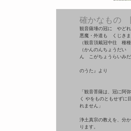
確かなもの 
観音薩埵の冠に　やどれ
悪魔・外道も　くじきま
（観音頂戴冠中往　種種
（かんのんちょうだい　
ん　こがちょうらいみだ
　　            
のうた』より
「観音菩薩は、冠に阿弥
く やをものともせずに
れません」
浄土真宗の教えを、分か
ります。