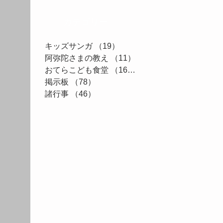
カテゴリー
キッズサンガ
（19）
19件の記事
阿弥陀さまの教え
（11）
11件の記事
おてらこども食堂
（161）
161件の記事
掲示板
（78）
78件の記事
諸行事
（46）
46件の記事