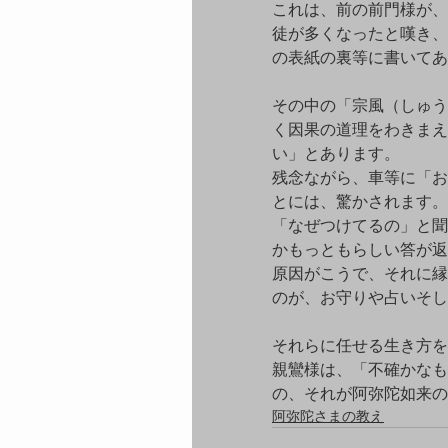
これは、前の前門様が、
徒が多くなったと嘆き、
の表紙の裏等に書いてあ
その中の「宗風（しゅう
く因果の道理をわきまえ
い」とあります。
残念ながら、車等に「お
とには、驚かされます。
「なぜつけてるの」と聞
かもっともらしい答が返
原因がこうで、それに縁
のが、お守りや占いそし
それらに任せる生き方を
親鸞様は、「不確かなも
の、それが阿弥陀如来の
阿弥陀さまの教え