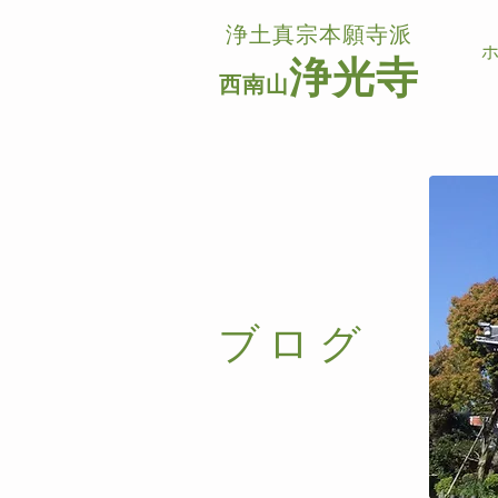
浄土真宗本願寺派
浄光寺
西南山
​ブログ