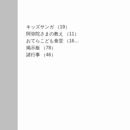
カテゴリー
キッズサンガ
（19）
19件の記事
阿弥陀さまの教え
（11）
11件の記事
おてらこども食堂
（161）
161件の記事
掲示板
（78）
78件の記事
諸行事
（46）
46件の記事