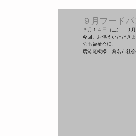
９月フードパ
９月１４日（土）　９月
今回、お供えいただきま
の出福祉会様、
扇港電機様、桑名市社会