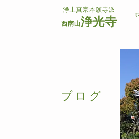
浄土真宗本願寺派
浄光寺
西南山
​ブログ