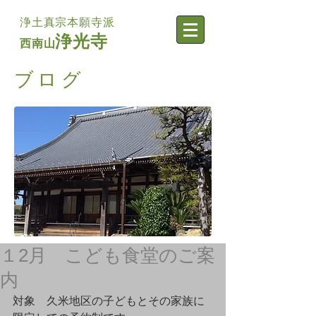
浄土真宗本願寺派
浄光寺
西南山
​ブログ
１2月 こども食堂のご案
内
対象　久米地区の子どもとその家族に