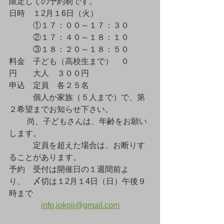
限定しての予約制です。
日時　１2月１6日（火）
　　　①１７：００～１７：３０
　　　②１７：４０～１８：１０
　　　③１８：２０～１８：５０
料金　子ども（高校生まで）　０
円　　大人　３００円
申込　定員　各２５名
　　　個人か家族（５人まで）で、第
２希望までお知らせ下さい。
         尚、子どもさんは、年齢をお願い
します。
　　　定員を超えた場合は、お断りす
ることがあります。
予約　受付は開催日の１週間前よ
り、　〆切は１2月１4日（日）午後９
時まで
info.jokoji@gmail.com