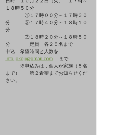
日時　１０月２２日（火）　１７時～
１８時５０分
　　　　①１７時００分～１７時３０
分　　　②１７時４０分～１８時１０
分
　　　　③１８時２０分～１８時５０
分　　　　定員　各２５名まで
申込　希望時間と人数を　
info.jokoji@gmail.com
     まで
　　　※申込みは，個人か家族（５名
まで）　　第２希望までお知らせくだ
さい。