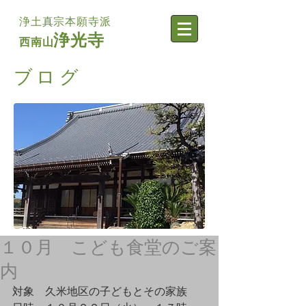
浄土真宗本願寺派
浄光寺
西南山
​ブログ
１０月 こども食堂のご案
内
対象　久米地区の子どもとその家族