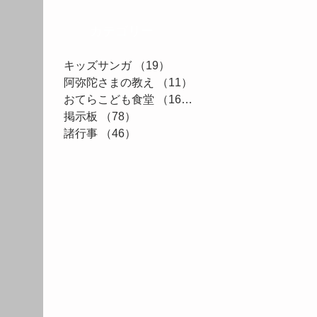
カテゴリー
キッズサンガ
（19）
19件の記事
阿弥陀さまの教え
（11）
11件の記事
おてらこども食堂
（161）
161件の記事
掲示板
（78）
78件の記事
諸行事
（46）
46件の記事