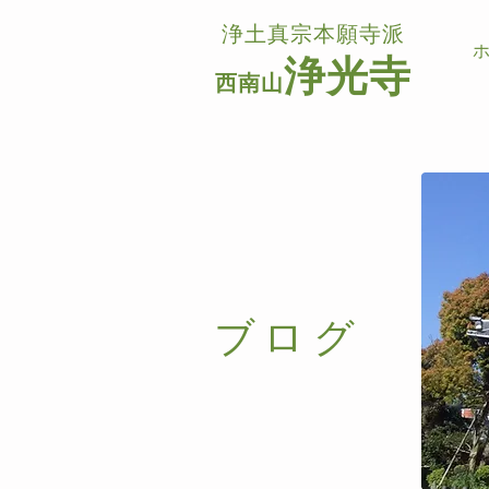
浄土真宗本願寺派
浄光寺
西南山
​ブログ