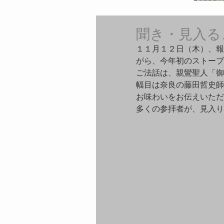
聞き・見入る
１１月１２日（木）、報
がら、今年初のストーブ
ご法話は、親鸞聖人「御
幅目は奈良の藤田哲史師
お味わいをお伝えいただ
多くの参拝者が、見入り