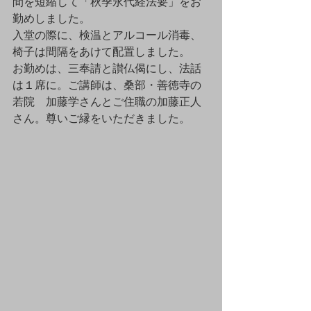
間を短縮して「秋季永代経法要」をお
勤めしました。
入堂の際に、検温とアルコール消毒、
椅子は間隔をあけて配置しました。
お勤めは、三奉請と讃仏偈にし、法話
は１席に。ご講師は、桑部・善徳寺の
若院　加藤学さんとご住職の加藤正人
さん。尊いご縁をいただきました。