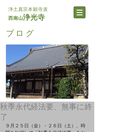
浄土真宗本願寺派
浄光寺
西南山
​ブログ
秋季永代経法要、無事に終
了
９月２５日（金）・２６日（土）、時