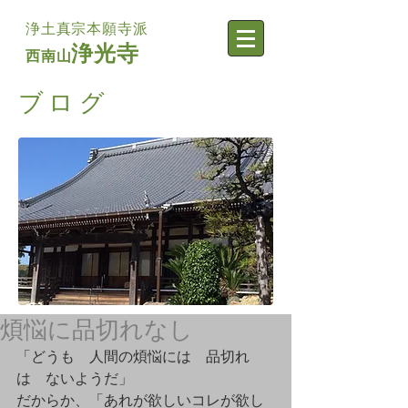
浄土真宗本願寺派
浄光寺
西南山
​ブログ
煩悩に品切れなし
「どうも　人間の煩悩には　品切れ
は　ないようだ」
だからか、「あれが欲しいコレが欲し