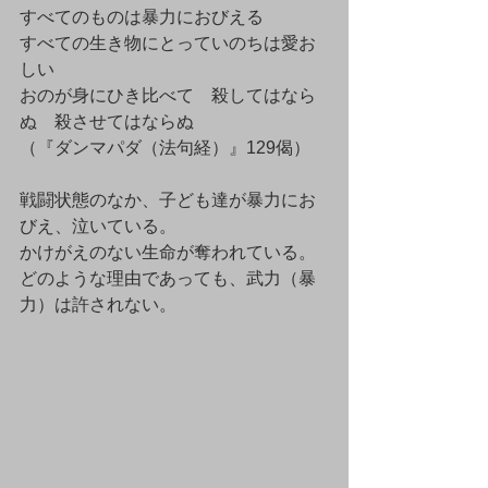
すべてのものは暴力におびえる
すべての生き物にとっていのちは愛お
しい
おのが身にひき比べて　殺してはなら
ぬ　殺させてはならぬ　
（『ダンマパダ（法句経）』129偈）
戦闘状態のなか、子ども達が暴力にお
びえ、泣いている。
かけがえのない生命が奪われている。
どのような理由であっても、武力（暴
力）は許されない。　