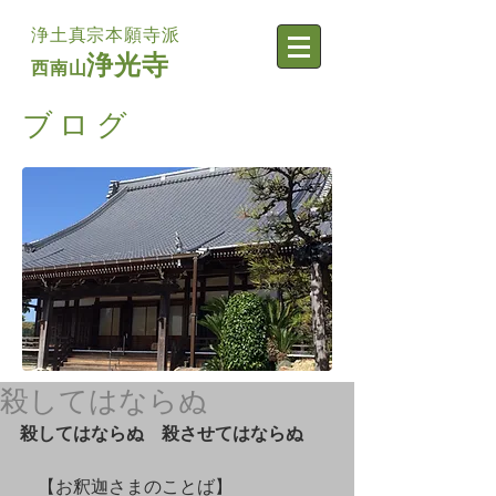
浄土真宗本願寺派
浄光寺
西南山
​ブログ
殺してはならぬ
殺してはならぬ　殺させてはならぬ
　【お釈迦さまのことば】