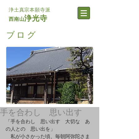
浄土真宗本願寺派
浄光寺
西南山
​ブログ
手を合わし 思い出す
「手を合わし　思い出す　大切な　あ
の人との　思い出を」
　私が小さかった頃、毎朝阿弥陀さま