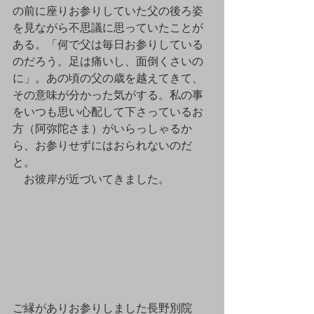
の前に座りお参りしていた父の後ろ姿
を見ながら不思議に思っていたことが
ある。「何で父は毎日お参りしている
のだろう。足は痛いし、面倒くさいの
に」。あの頃の父の歳を越えてきて、
その意味が分かった気がする。私の事
をいつも思い心配して下さっているお
方（阿弥陀さま）がいらっしゃるか
ら、お参りせずにはおられないのだ
と。
　お彼岸が近づいてきました。
ご縁がありお参りしました長野別院