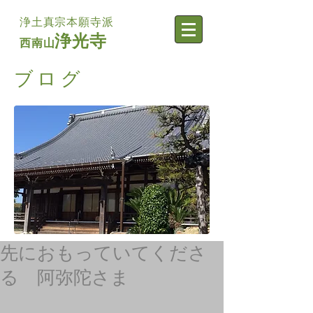
浄土真宗本願寺派
浄光寺
西南山
​ブログ
先におもっていてくださ
る 阿弥陀さま