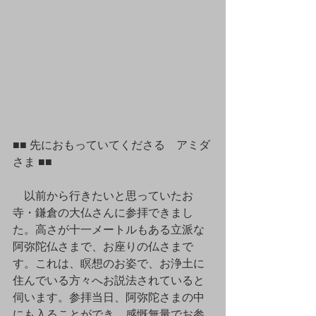
■■ 先におもっていてくださる　アミダ
さま ■■
　以前から行きたいと思っていたお
寺・鎌倉の大仏さんに参拝できまし
た。高さが十一メートルもある立派な
阿弥陀仏さまで、お座りの仏さまで
す。これは、瞑想のお姿で、お浄土に
住んでいる方々へお説法されていると
伺います。参拝当日、阿弥陀さまの中
にも入ることができ、感慨無量でお参