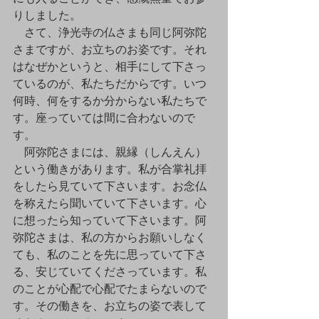
りしました。
　さて、浄光寺の仏さまも同じ阿弥陀
さまですが、お立ちのお姿です。それ
はなぜかというと、相手にして下さっ
ているのが、私たちだからです。いつ
何時、何をするか分からない私たちで
す。座っていては間に合わないので
す。
　阿弥陀さまには、親縁（しんえん）
という働きがあります。私が合掌礼拝
をしたら見ていて下さいます。お念仏
を称えたら聞いていて下さいます。心
に想ったら知っていて下さいます。阿
弥陀さまは、私の方からお願いしなく
ても、私のことを先に思っていて下さ
る、安じていてくださっています。私
のことが心配で心配でたまらないので
す。その働きを、お立ちの姿で表して