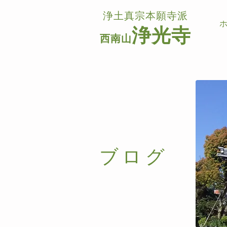
浄土真宗本願寺派
浄光寺
西南山
​ブログ