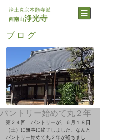
浄土真宗本願寺派
浄光寺
西南山
​ブログ
パントリー始めて丸２年
第２４回　パントリーが、６月１８日
（土）に無事に終了しました。なんと
パントリー始めて丸２年が経ちまし