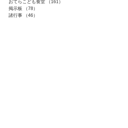
おてらこども食堂
（161）
161件の記事
掲示板
（78）
78件の記事
諸行事
（46）
46件の記事