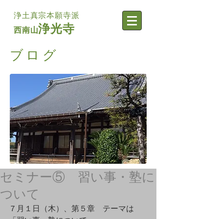
浄土真宗本願寺派
浄光寺
西南山
​ブログ
セミナー⑤ 習い事・塾に
ついて
７月１日（木）、第５章　テーマは