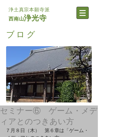
浄土真宗本願寺派
浄光寺
西南山
​ブログ
セミナー⑥ ゲーム・メデ
ィアとのつきあい方
７月８日（木）　第６章は「ゲーム・