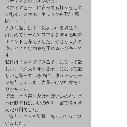
メディアとのつきあい方」
メディアと一口に言っても様々なもの
がある。スマホ・ネットからTV・新
聞・・・。
大きな違いは？　気をつける点は？
はじめてゲームやスマホを与える時の
ポイントも考えました。やはり大人の
側がどれだけ約束を守れるかがキモで
す。
私達は「自分でできる子」になって欲
しい、「約束を守れる子」になって欲
しいと願っているのに、違うメッセー
ジを与えてしまう言葉がけや行動をと
りがちです。
では、どう声をかければいいのか。ど
う行動すればいいのかを、皆で考え学
んだ６回でした。
ご参加下さった皆様、ありがとうござ
いました。