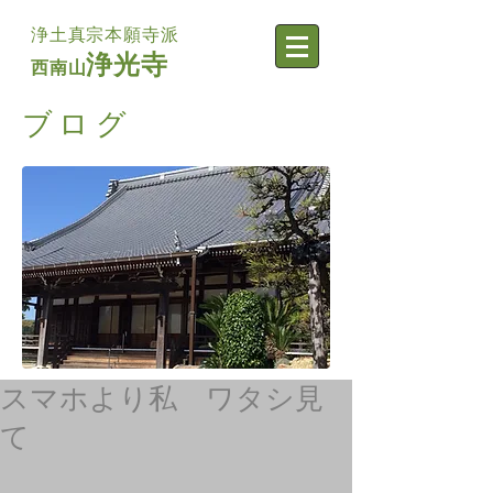
浄土真宗本願寺派
浄光寺
西南山
​ブログ
スマホより私 ワタシ見
て