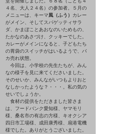
堂を開催しました。６８名（こども４
４名、大人２４名）の参加者。５月の
メニューは、キーマ
風（ふう）
カレー
がメイン、そしてスパゲッティサラ
ダ、かまぼことあおなのいためもの、
たかなのあさづけ、クッキーでした。
カレーがメインになると、子どもたち
の胃袋のスイッチがはいるようで、バ
カ売れ状態。
　今回は、小学校の先生たちが、みん
なの様子を見に来てくださいました。
そのせいか、みんながいつもよりおと
なしかったような？・・・。私の気の
せいでしょうか。
　食材の提供をただきました皆さま
は、フードバンク愛知様、ヤマモリ
様、桑名市の有志の方様、キオクシア
四日市工場様、成田康秀様、扇港電機
様でした。ありがとうございました。