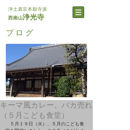
浄土真宗本願寺派
浄光寺
西南山
​ブログ
キーマ風カレー、バカ売れ
（５月こども食堂）
　５月１９日（火）、５月のこども食