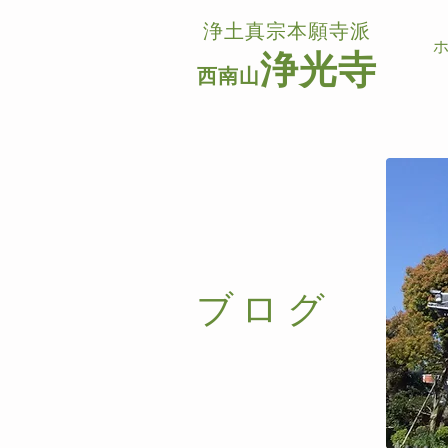
浄土真宗本願寺派
浄光寺
西南山
​ブログ