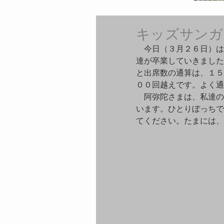
キッズサンガ
　今日（３月２６日）は
達が卒業していきました
と出席数の通算は、１５
００回越えです。よく通
　阿弥陀さまは、私達の
います。ひとりぼっちで
てください。たまには、