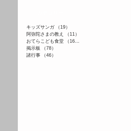
カテゴリー
キッズサンガ
（19）
19件の記事
阿弥陀さまの教え
（11）
11件の記事
おてらこども食堂
（161）
161件の記事
掲示板
（78）
78件の記事
諸行事
（46）
46件の記事