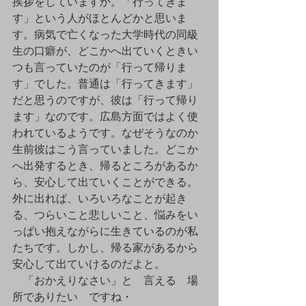
挨拶をしていますか。「行ってきま
す」という人がほとんどかと思いま
す。病気で亡くなった大学時代の同級
生の口癖が、どこかへ出ていくときい
つも言っていたのが「行って帰りま
す」でした。普通は「行ってきます」
だと思うのですが、彼は「行って帰り
ます」なのです。広島方面ではよく使
われているようです。なぜそうなのか
生前彼はこう言っていました。どこか
へ出発するとき、帰るところがあるか
ら、安心して出ていくことができる。
外に出れば、いろいろなことが起き
る、つらいこと悲しいこと、悩みをい
っぱい抱えながらに生きているのが私
たちです。しかし、帰る家があるから
安心して出ていけるのだよと。
　「おかえりなさい」と　言える　場
所でありたい　ですね・