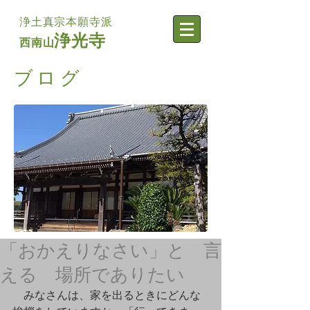
浄土真宗本願寺派
浄光寺
西南山
​ブログ
「おかえりなさい」と 言
える 場所でありたい
　みなさんは、家を出るときにどんな