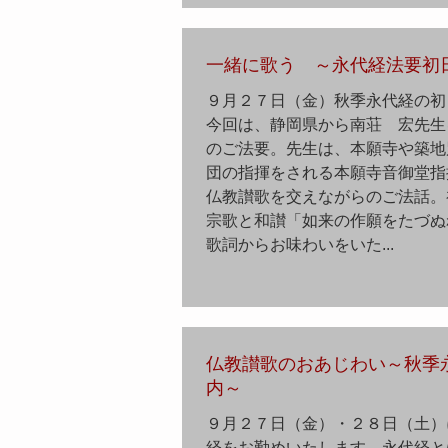
一緒に歌う ～永代経法要初
９月２７日（金）秋季永代経の初
今回は、静岡県から南荘 宏先生
のご法要。先生は、本願寺や築地
団の指揮をされる本願寺音御堂指
仏教讃歌を交えながらのご法話。
宗歌と和讃「如来の作願をたづぬ
歌詞からお味わいをいた...
仏教讃歌のおあじわい～秋季
内～
９月２７日（金）・２８日（土）
経をお勤めいたします。永代経と