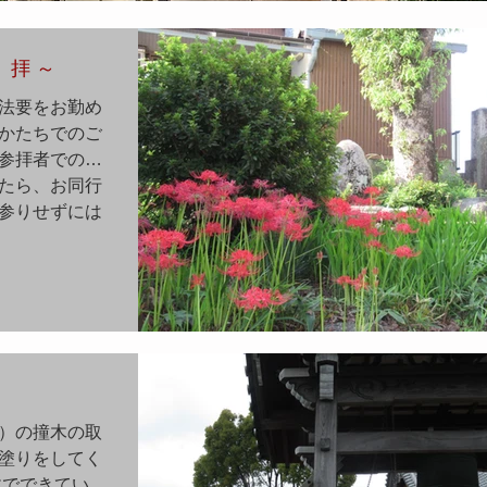
拝 ～
法要をお勤め
かたちでのご
参拝者でのお
たら、お同行
参りせずには
）の撞木の取
塗りをしてく
木でできている