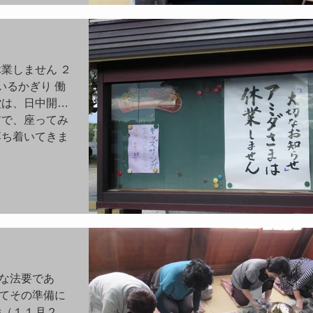
業しません ２
いるかぎり 働
堂は、日中開放
前で、座ってみ
落ち着いてきま
な法要であ
てその準備に
除（１１月２日