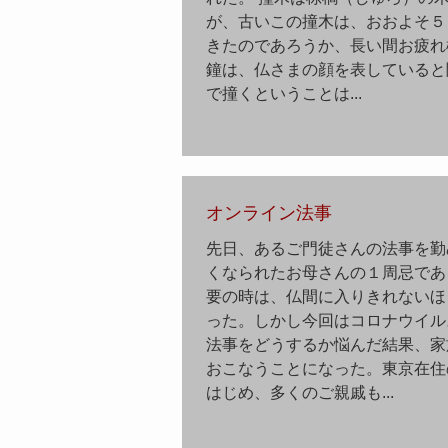
が、古いこの撞木は、おおよそ５
きたのであろうか、長い間お疲れ
鐘は、仏さまの顔を表していると
で撞くということは...
オンライン法事
先日、あるご門徒さんの法事を勤
くなられたお母さんの１周忌であ
要の時は、仏間に入りきれないほ
った。しかし今回はコロナウイル
法事をどうするか悩んだ結果、家
おこなうことになった。東京在住
はじめ、多くのご親戚も...