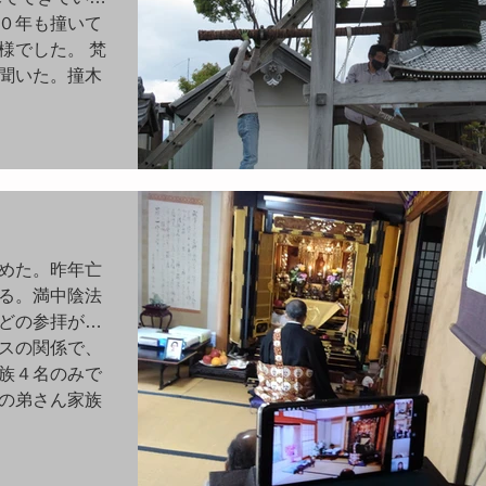
０年も撞いて
様でした。 梵
聞いた。撞木
めた。昨年亡
る。満中陰法
どの参拝があ
スの関係で、
族４名のみで
の弟さん家族