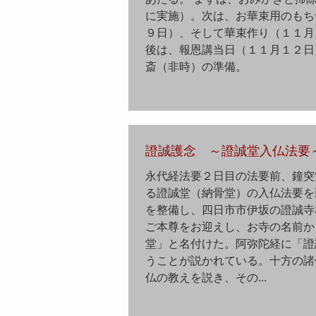
に実施）。次は、お華束用のもち
９日）、そして華束作り（１１月
後は、報恩講当日（１１月１２日
斎（非時）の準備。
證誠護念 ～證誠堂入仏法要
永代経法要２日目の法要前、鐘突
る證誠堂（納骨堂）の入仏法要を
を整備し、四日市市伊坂の證誠寺
ご本尊をお迎えし、お寺の名前か
堂」と名付けた。阿弥陀経に「證
うことが説かれている。十方の諸
仏の教えを説き、その...