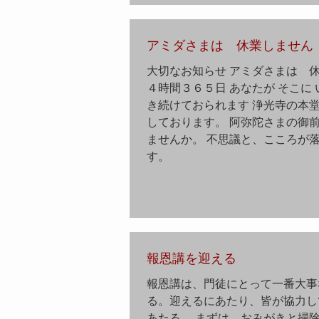
アミダさまは 休業しません
大切なお知らせ アミダさまは 休
４時間３６５日 あなたが そこに 
き続けておられます 浄光寺の本
しております。 阿弥陀さまの御
ませんか。 不思議と、こころが
す。
報恩講を迎える
報恩講は、門徒にとって一番大事
る。迎えるにあたり、皆が協力し
あたる。 まずは、おみがきと掃