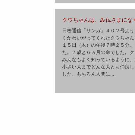
クウちゃんは、み仏さまになり
日校通信「サンガ」４０２号より
くかわいがってくれたクウちゃん
１５日（木）の午後７時２５分、
た。７歳と６ヵ月の命でした。ク
みんなもよく知っているように、
小さい犬までどんな犬とも仲良し
した。もちろん人間に...