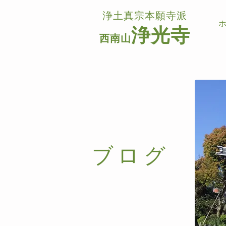
浄土真宗本願寺派
浄光寺
西南山
ブログ