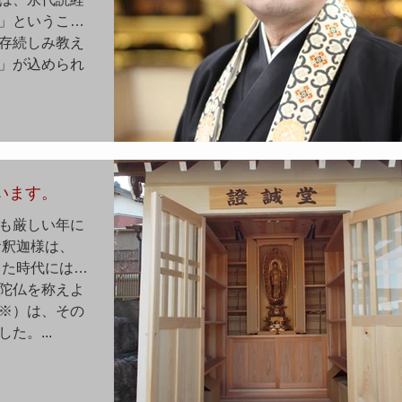
」ということ
存続しみ教え
」が込められ
います。
も厳しい年に
お釈迦様は、
った時代には、
陀仏を称えよ
※）は、その
た。...