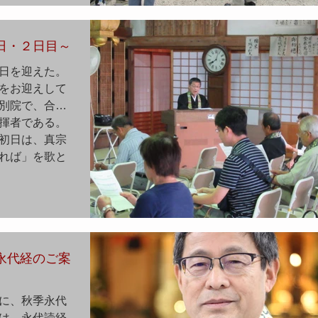
日・２日目～
日を迎えた。
をお迎えして
別院で、合唱
揮者である。
初日は、真宗
れば」を歌と
永代経のご案
に、秋季永代
は、永代読経