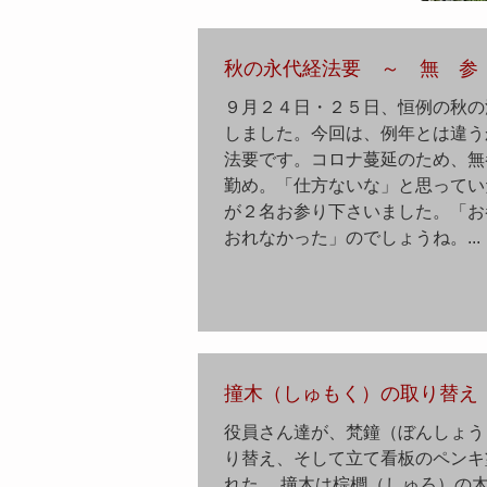
秋の永代経法要 ～ 無 参 
９月２４日・２５日、恒例の秋の
しました。今回は、例年とは違う
法要です。コロナ蔓延のため、無
勤め。「仕方ないな」と思ってい
が２名お参り下さいました。「お
おれなかった」のでしょうね。...
撞木（しゅもく）の取り替え
役員さん達が、梵鐘（ぼんしょう
り替え、そして立て看板のペンキ
れた。 撞木は棕櫚（しゅろ）の