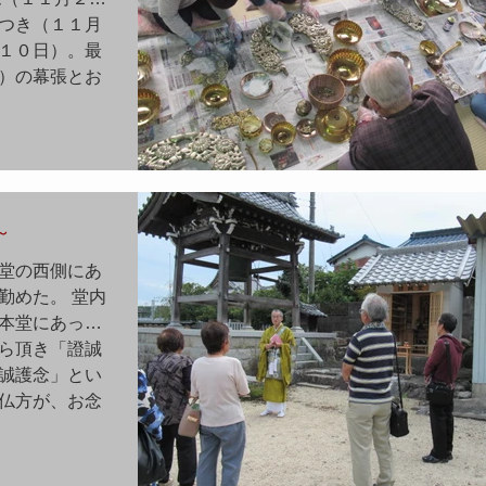
つき（１１月
１０日）。最
）の幕張とお
～
堂の西側にあ
勤めた。 堂内
本堂にあった
ら頂き「證誠
誠護念」とい
仏方が、お念