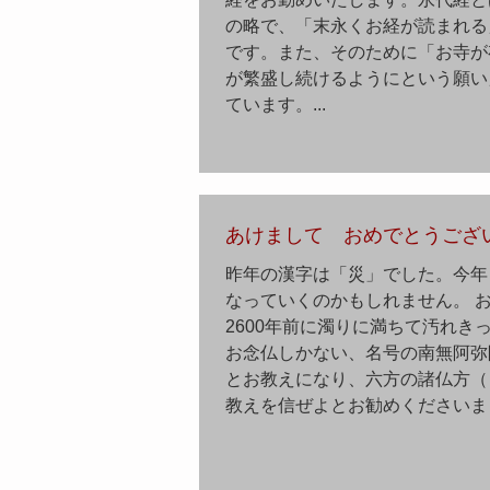
の略で、「末永くお経が読まれる
です。また、そのために「お寺が
が繁盛し続けるようにという願い
ています。...
あけまして おめでとうござ
昨年の漢字は「災」でした。今年
なっていくのかもしれません。 
2600年前に濁りに満ちて汚れき
お念仏しかない、名号の南無阿弥
とお教えになり、六方の諸仏方（
教えを信ぜよとお勧めくださいまし